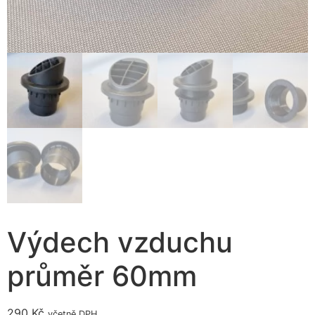
Výdech vzduchu
průměr 60mm
290
Kč
včetně DPH