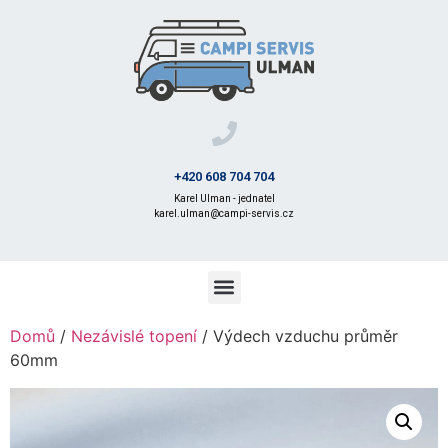
+420 608 704 704
Karel Ulman - jednatel
karel.ulman@campi-servis.cz
Domů
/
Nezávislé topení
/ Výdech vzduchu průměr
60mm