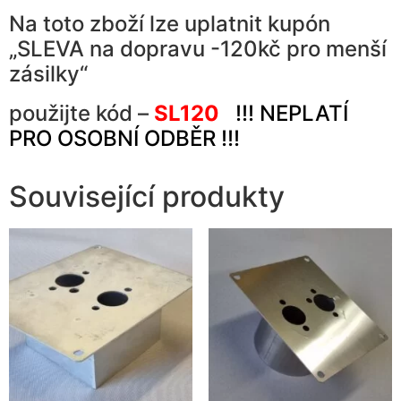
Na toto zboží lze uplatnit kupón
„SLEVA na dopravu -120kč pro menší
zásilky“
použijte kód –
SL120
!!! NEPLATÍ
PRO OSOBNÍ ODBĚR
!!!
Související produkty