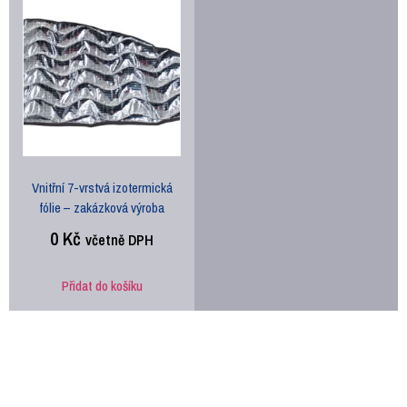
Vnitřní 7-vrstvá izotermická
fólie – zakázková výroba
0
Kč
včetně DPH
Přidat do košíku